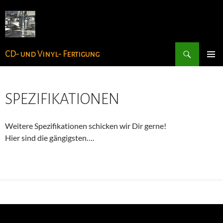
Zum
Inhalt
springen
Suchen
CD- und Vinyl- Fertigung
PRIMÄR
MENÜ
SPEZIFIKATIONEN
Weitere Spezifikationen schicken wir Dir gerne!
Hier sind die gängigsten….