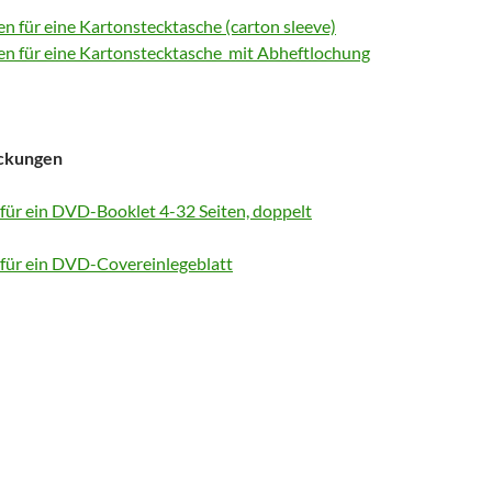
en für eine Kartonstecktasche (carton sleeve)
en für eine Kartonstecktasche
mit Abheftlochung
ckungen
für ein
DVD-Booklet 4-32 Seiten, doppelt
 für ein DVD
-Covereinlegeblatt