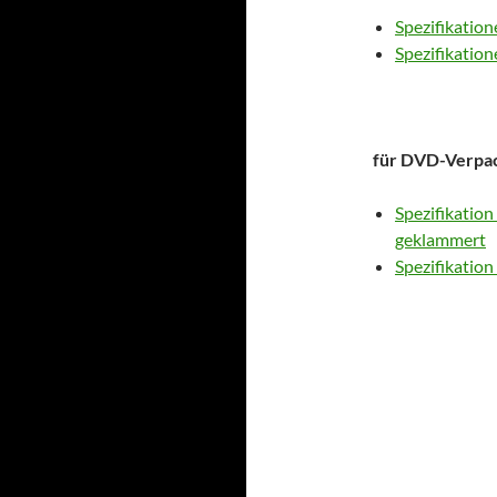
Spezifikation
Spezifikation
für DVD-Verpa
Spezifikation 
geklammert
Spezifikation