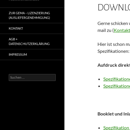
DOWNLO
ZUR GEMA – LIZENZIERUNG
(AUSLIEFERGENEHMIGUNG)
Gerne schicken 
KONTAKT
mail zu (
Kontak
AGB +
Hier ist schon m
DATENSCHUTZERKLÄRUNG
Spezifikationen:
IMPRESSUM
Aufdruck direk
Suchen
Spezifikatio
nach:
Spezifikation
Booklet und Inl
Spezifikation