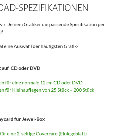
AD-SPEZIFIKATIONEN
wir Deinem Grafiker die passende Spezifikation per
t
)!
al eine Auswahl der häufigsten Grafik-
t auf CD oder DVD
nen für eine normale 12 cm CD oder DVD
en für Kleinauflagen von 25 Stück – 200 Stück
aycard für Jewel-Box
 für eine 2-seitige Covercard (Einlegeblatt)