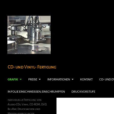
Zum
Inhalt
springen
Suchen
CD- und Vinyl- Fertigung
GRAFIK
PREISE
INFORMATIONEN
KONTAKT
CD- UND D
IN FOLIE EINSCHWEISSEN, EINSCHRUMPFEN
DRUCKVORSTUFE
individuelle Fertigung von
Audio-CDs, Vinyl, CD-ROM, DVD,
BluRay, Drucksachen und
Medienverpackungen