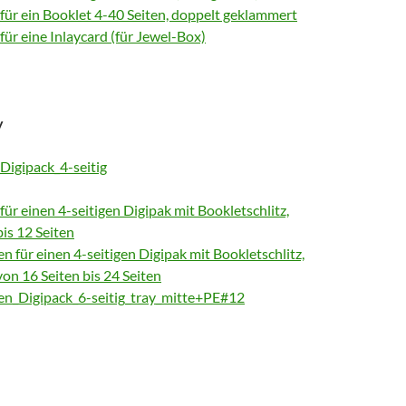
 für ein Booklet 4-40 Seiten, doppelt geklammert
 für eine Inlaycard (für Jewel-Box)
y
Digipack_4-seitig
 für einen 4-seitigen
Digipak
mit Bookletschlitz,
bis 12 Seiten
en für einen 4-seitigen
Digipak
mit Bookletschlitz,
von 16 Seiten bis 24 Seiten
nen_Digipack_6-seitig_tray_mitte+PE#12