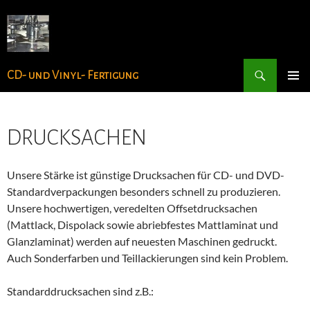
Zum
Inhalt
springen
Suchen
CD- und Vinyl- Fertigung
PRIMÄR
MENÜ
DRUCKSACHEN
Unsere Stärke ist günstige Drucksachen für CD- und DVD-
Standardverpackungen besonders schnell zu produzieren.
Unsere hochwertigen, veredelten Offsetdrucksachen
(Mattlack, Dispolack sowie abriebfestes Mattlaminat und
Glanzlaminat) werden auf neuesten Maschinen gedruckt.
Auch Sonderfarben und Teillackierungen sind kein Problem.
Standarddrucksachen sind z.B.: